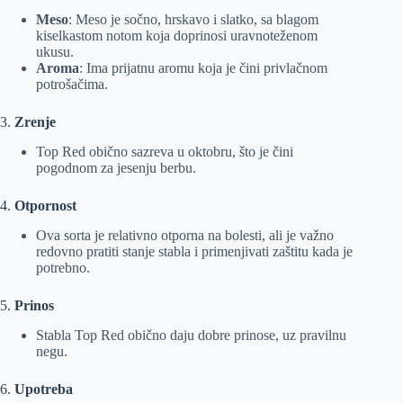
Meso
: Meso je sočno, hrskavo i slatko, sa blagom
kiselkastom notom koja doprinosi uravnoteženom
ukusu.
Aroma
: Ima prijatnu aromu koja je čini privlačnom
potrošačima.
3.
Zrenje
Top Red obično sazreva u oktobru, što je čini
pogodnom za jesenju berbu.
4.
Otpornost
Ova sorta je relativno otporna na bolesti, ali je važno
redovno pratiti stanje stabla i primenjivati zaštitu kada je
potrebno.
5.
Prinos
Stabla Top Red obično daju dobre prinose, uz pravilnu
negu.
6.
Upotreba