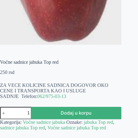
Voćne sadnice jabuka Top red
250
rsd
ZA VECE KOLICINE SADNICA DOGOVOR OKO
CENE I TRANSPORTA KAO I USLUGE
SADNJE
Telefon:
062/975-03-13
Voćne
Dodaj u korpu
sadnice
jabuka
Kategorija:
Voćne sadnice jabuka
Oznake:
jabuka Top red
,
Top
sadnice jabuka Top red
,
Voćne sadnice jabuka Top red
red
količina