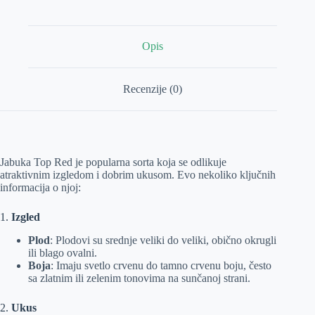
Opis
Recenzije (0)
Jabuka Top Red je popularna sorta koja se odlikuje
atraktivnim izgledom i dobrim ukusom. Evo nekoliko ključnih
informacija o njoj:
1.
Izgled
Plod
: Plodovi su srednje veliki do veliki, obično okrugli
ili blago ovalni.
Boja
: Imaju svetlo crvenu do tamno crvenu boju, često
sa zlatnim ili zelenim tonovima na sunčanoj strani.
2.
Ukus