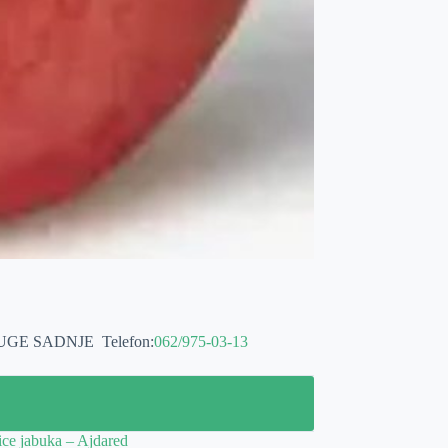
LUGE SADNJE
Telefon:
062/975-03-13
ce jabuka – Ajdared