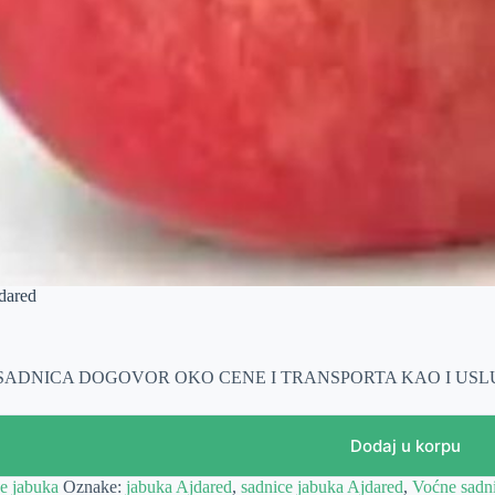
dared
 SADNICA DOGOVOR OKO CENE I TRANSPORTA KAO I US
Dodaj u korpu
e jabuka
Oznake:
jabuka Ajdared
,
sadnice jabuka Ajdared
,
Voćne sadni