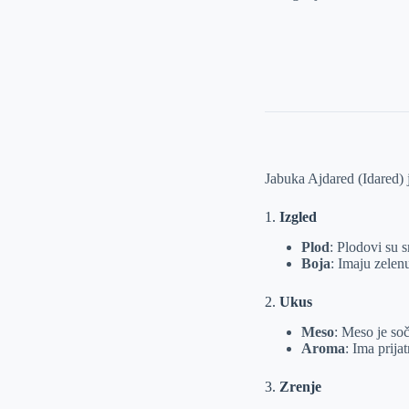
količina
Jabuka Ajdared (Idared) j
1.
Izgled
Plod
: Plodovi su s
Boja
: Imaju zelen
2.
Ukus
Meso
: Meso je so
Aroma
: Ima prija
3.
Zrenje