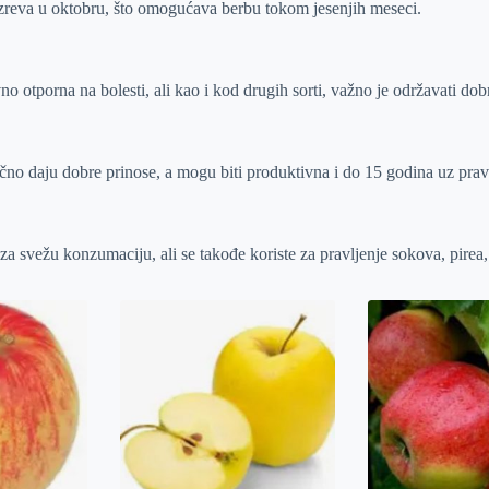
zreva u oktobru, što omogućava berbu tokom jesenjih meseci.
vno otporna na bolesti, ali kao i kod drugih sorti, važno je održavati dobr
čno daju dobre prinose, a mogu biti produktivna i do 15 godina uz prav
za svežu konzumaciju, ali se takođe koriste za pravljenje sokova, pirea, 