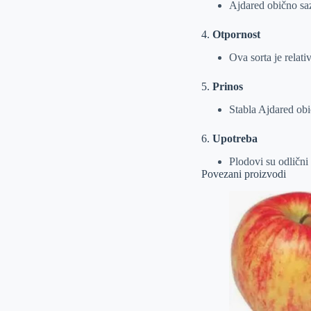
Ajdared obično sa
4.
Otpornost
Ova sorta je relati
5.
Prinos
Stabla Ajdared obi
6.
Upotreba
Plodovi su odlični 
Povezani proizvodi