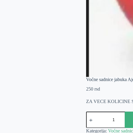
Voćne sadnice jabuka Aj
250
rsd
ZA VECE KOLICINE
Voćne
sadnice
jabuka
Ajdared
Kategorija:
Voćne sadnic