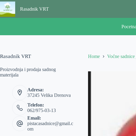
Skip
to
Rasadnik VRT
content
Pocetn
Rasadnik VRT
Home
Voćne sadnice
Proizvodnja i prodaja sadnog
materijala
Adresa:
37245 Velika Drenova
Telefon:
062/975-03-13
Email:
pistacasadnice@gmail.c
om