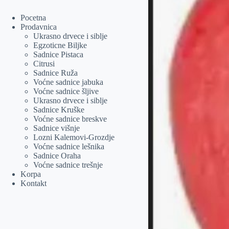
Pocetna
Prodavnica
Ukrasno drvece i siblje
Egzoticne Biljke
Sadnice Pistaca
Citrusi
Sadnice Ruža
Voćne sadnice jabuka
Voćne sadnice šljive
Ukrasno drvece i siblje
Sadnice Kruške
Voćne sadnice breskve
Sadnice višnje
Lozni Kalemovi-Grozdje
Voćne sadnice lešnika
Sadnice Oraha
Voćne sadnice trešnje
Korpa
Kontakt