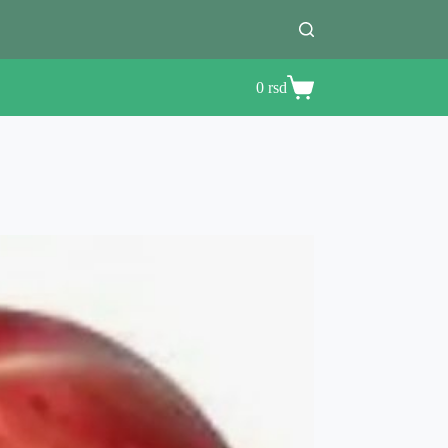
0
rsd
Shopping
cart