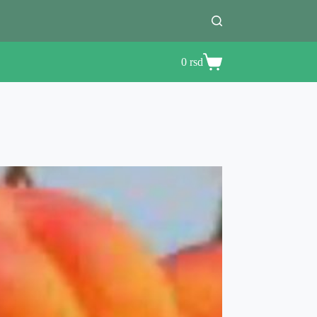
0
rsd
Shopping
cart