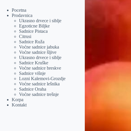
Pocetna
Prodavnica
Ukrasno drvece i siblje
Egzoticne Biljke
Sadnice Pistaca
Citrusi
Sadnice Ruža
Voćne sadnice jabuka
Voćne sadnice šljive
Ukrasno drvece i siblje
Sadnice Kruške
Voćne sadnice breskve
Sadnice višnje
Lozni Kalemovi-Grozdje
Voćne sadnice lešnika
Sadnice Oraha
Voćne sadnice trešnje
Korpa
Kontakt