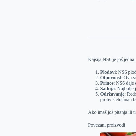
količina
Kajsija NS6 je još jedna 
Plodovi
: NS6 plod
Otpornost
: Ova so
Prinos
: NS6 daje 
Sadnja
: Najbolje 
Održavanje
: Redo
protiv štetočina i b
Ako imaš još pitanja ili t
Povezani proizvodi