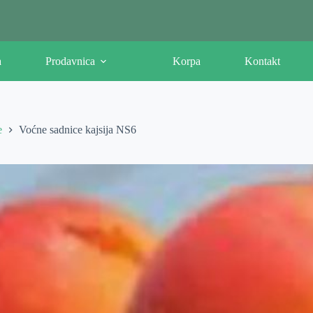
a
Prodavnica
Korpa
Kontakt
e
Voćne sadnice kajsija NS6