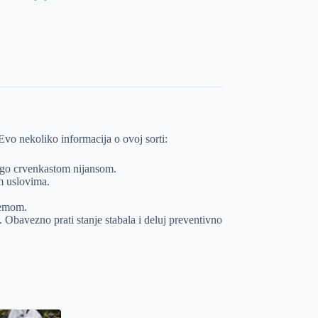
 Evo nekoliko informacija o ovoj sorti:
lago crvenkastom nijansom.
im uslovima.
stemom.
. Obavezno prati stanje stabala i deluj preventivno