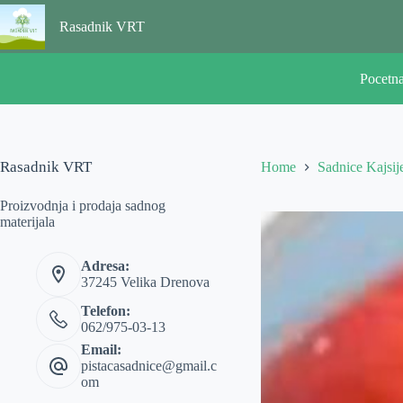
Skip
to
Rasadnik VRT
content
Pocetn
Rasadnik VRT
Home
Sadnice Kajsij
Proizvodnja i prodaja sadnog
materijala
Adresa:
37245 Velika Drenova
Telefon:
062/975-03-13
Email:
pistacasadnice@gmail.c
om