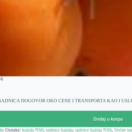
S6
 SADNICA DOGOVOR OKO CENE I TRANSPORTA KAO I US
Dodaj u korpu
ije
Oznake:
kajsija NS6
,
sadnice kajsija
,
sadnice kajsija NS6
,
Voćne sad