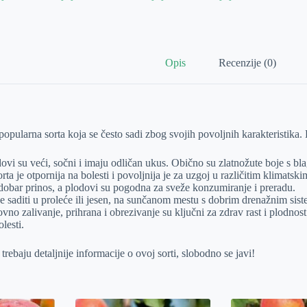
Opis
Recenzije (0)
popularna sorta koja se često sadi zbog svojih povoljnih karakteristika.
ovi su veći, sočni i imaju odličan ukus. Obično su zlatnožute boje s b
rta je otpornija na bolesti i povoljnija je za uzgoj u različitim klimatsk
dobar prinos, a plodovi su pogodna za sveže konzumiranje i preradu.
je saditi u proleće ili jesen, na sunčanom mestu s dobrim drenažnim si
vno zalivanje, prihrana i obrezivanje su ključni za zdrav rast i plodnost
olesti.
i trebaju detaljnije informacije o ovoj sorti, slobodno se javi!