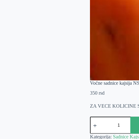
Voćne sadnice kajsija N
350
rsd
ZA VECE KOLICINE
Voćne
sadnice
kajsija
NS6
Kategorija:
Sadnice Kajs