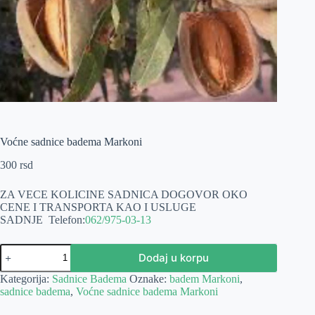
Voćne sadnice badema Markoni
300
rsd
ZA VECE KOLICINE SADNICA DOGOVOR OKO
CENE I TRANSPORTA KAO I USLUGE
SADNJE
Telefon:
062/975-03-13
Voćne
Dodaj u korpu
sadnice
badema
Kategorija:
Sadnice Badema
Oznake:
badem Markoni
,
Markoni
sadnice badema
,
Voćne sadnice badema Markoni
količina