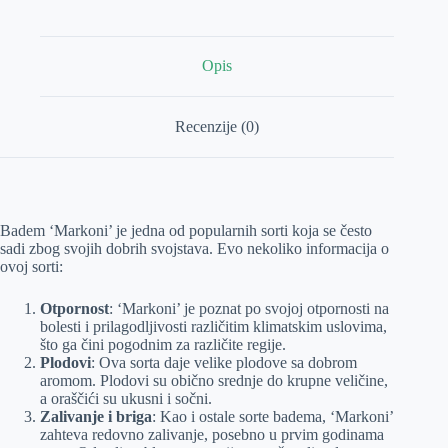
Opis
Recenzije (0)
Badem ‘Markoni’ je jedna od popularnih sorti koja se često
sadi zbog svojih dobrih svojstava. Evo nekoliko informacija o
ovoj sorti:
Otpornost
: ‘Markoni’ je poznat po svojoj otpornosti na
bolesti i prilagodljivosti različitim klimatskim uslovima,
što ga čini pogodnim za različite regije.
Plodovi
: Ova sorta daje velike plodove sa dobrom
aromom. Plodovi su obično srednje do krupne veličine,
a oraščići su ukusni i sočni.
Zalivanje i briga
: Kao i ostale sorte badema, ‘Markoni’
zahteva redovno zalivanje, posebno u prvim godinama