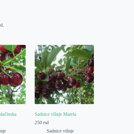
od.
blačinska
Sadnice višnje Marela
250
rsd
šnje
Sadnice višnje