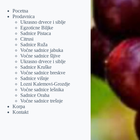
Pocetna
Prodavnica
Ukrasno drvece i siblje
Egzoticne Biljke
Sadnice Pistaca
Citrusi
Sadnice Ruža
Voćne sadnice jabuka
Voćne sadnice šljive
Ukrasno drvece i siblje
Sadnice Kruške
Voćne sadnice breskve
Sadnice višnje
Lozni Kalemovi-Grozdje
Voćne sadnice lešnika
Sadnice Oraha
Voćne sadnice trešnje
Korpa
Kontakt