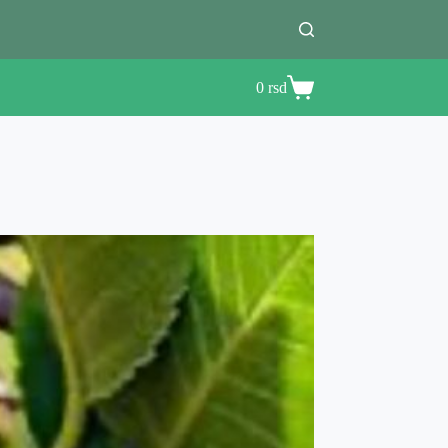
0
rsd
Shopping
cart