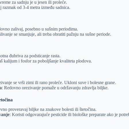
vreme za sadnju je u jesen ili proleće.
j razmak od 3-4 metra između sadnica.
dovno zalivaj, posebno u sušnim periodima.
alivanje se smanjuje, ali treba obratiti pažnju na sušne periode.
zotna đubriva za podsticanje rasta.
š kalijum i fosfor za poboljšanje kvaliteta plodova.
zivanje se vrši zimi ili rano proleće. Ukloni suve i bolesne grane.
a
: Redovno orezivanje pomaže u održavanju zdravlja biljke.
tetočina
vno proveravaj biljke na znakove bolesti ili štetočina.
vanje
: Koristi odgovarajuće pesticide ili biološke preparate ako je potr