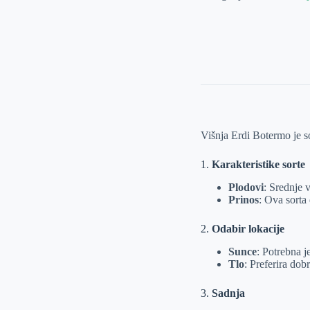
količina
Višnja Erdi Botermo je s
1.
Karakteristike sorte
Plodovi
: Srednje 
Prinos
: Ova sorta 
2.
Odabir lokacije
Sunce
: Potrebna j
Tlo
: Preferira dob
3.
Sadnja