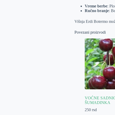
Vreme berbe
: Pl
Ručno branje
: B
Višnja Erdi Botermo može
Povezani proizvodi
VOĆNE SADNIC
ŠUMADINKA
250
rsd