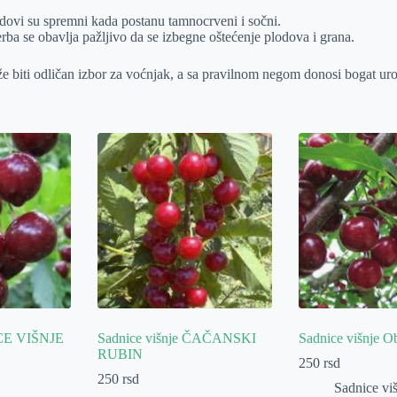
odovi su spremni kada postanu tamnocrveni i sočni.
erba se obavlja pažljivo da se izbegne oštećenje plodova i grana.
 biti odličan izbor za voćnjak, a sa pravilnom negom donosi bogat ur
E VIŠNJE
Sadnice višnje ČAČANSKI
Sadnice višnje O
RUBIN
250
rsd
250
rsd
Sadnice vi