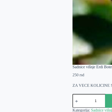
Sadnice višnje Erdi Bot
250
rsd
ZA VECE KOLICINE
Sadnice
višnje
Erdi
Botermo
Kategorija:
Sadnice višn