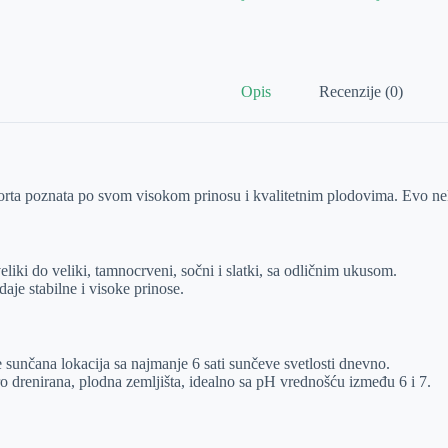
Opis
Recenzije (0)
orta poznata po svom visokom prinosu i kvalitetnim plodovima. Evo nek
veliki do veliki, tamnocrveni, sočni i slatki, sa odličnim ukusom.
daje stabilne i visoke prinose.
e sunčana lokacija sa najmanje 6 sati sunčeve svetlosti dnevno.
ro drenirana, plodna zemljišta, idealno sa pH vrednošću između 6 i 7.