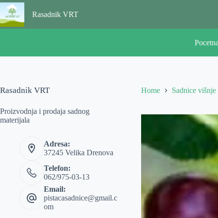
Skip
to
Rasadnik VRT
content
Pocetn
Rasadnik VRT
Home
Sadnice višnje
Proizvodnja i prodaja sadnog
materijala
Adresa:
37245 Velika Drenova
Telefon:
062/975-03-13
Email:
pistacasadnice@gmail.c
om