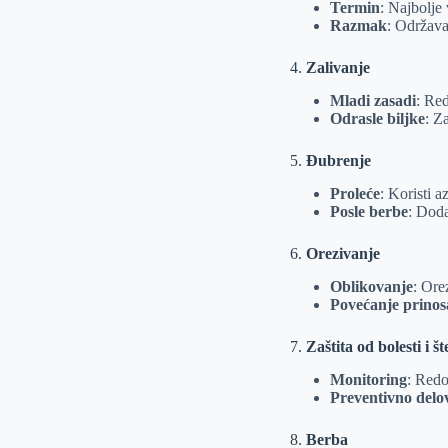
Termin
: Najbolje 
Razmak
: Održava
4.
Zalivanje
Mladi zasadi
: Re
Odrasle biljke
: Z
5.
Đubrenje
Proleće
: Koristi a
Posle berbe
: Doda
6.
Orezivanje
Oblikovanje
: Ore
Povećanje prinos
7.
Zaštita od bolesti i š
Monitoring
: Redo
Preventivno delo
8.
Berba