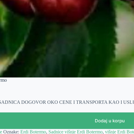
ermo
 SADNICA DOGOVOR OKO CENE I TRANSPORTA KAO I US
Dodaj u korpu
je
Oznake:
Erdi Botermo
,
Sadnice višnje Erdi Botermo
,
višnje Erdi Bo