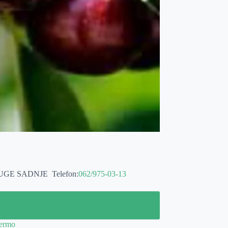
LUGE SADNJE
Telefon:
062/975-03-13
termo