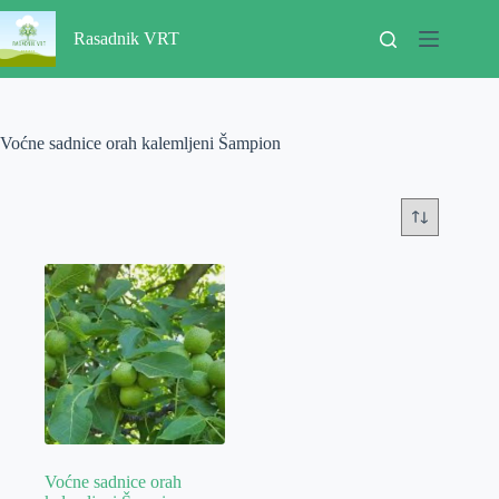
Skip
to
Rasadnik VRT
content
Voćne sadnice orah kalemljeni Šampion
Voćne sadnice orah