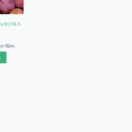
jiva RUSKA
e šljive
u