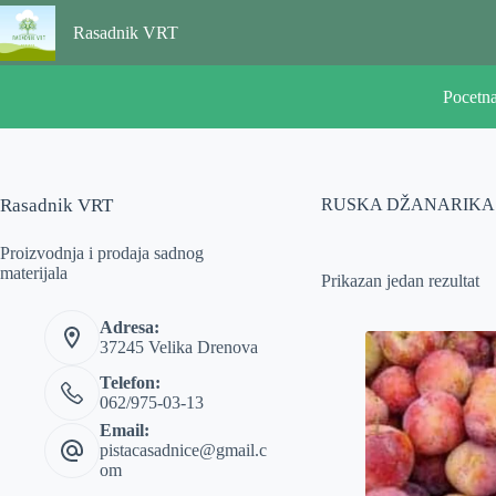
Skip
to
Rasadnik VRT
content
Pocetn
Rasadnik VRT
RUSKA DŽANARIKA
Proizvodnja i prodaja sadnog
materijala
Prikazan jedan rezultat
Adresa:
37245 Velika Drenova
Telefon:
062/975-03-13
Email:
pistacasadnice@gmail.c
om