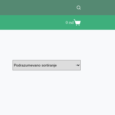
0
rsd
Shopping
cart