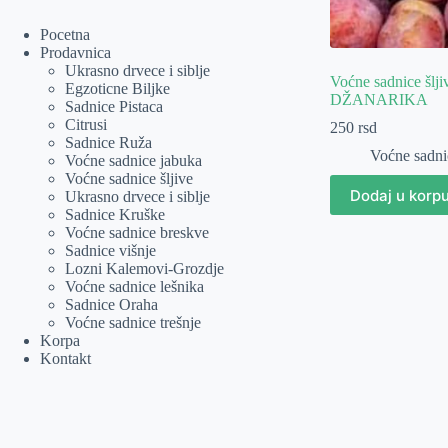
Pocetna
Prodavnica
Ukrasno drvece i siblje
Voćne sadnice šl
Egzoticne Biljke
DŽANARIKA
Sadnice Pistaca
Citrusi
250
rsd
Sadnice Ruža
Voćne sadnic
Voćne sadnice jabuka
Voćne sadnice šljive
Dodaj u korp
Ukrasno drvece i siblje
Sadnice Kruške
Voćne sadnice breskve
Sadnice višnje
Lozni Kalemovi-Grozdje
Voćne sadnice lešnika
Sadnice Oraha
Voćne sadnice trešnje
Korpa
Kontakt