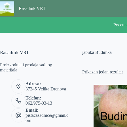
Skip
to
Rasadnik VRT
content
Pocetn
Rasadnik VRT
jabuka Budimka
Proizvodnja i prodaja sadnog
materijala
Prikazan jedan rezultat
Adresa:
37245 Velika Drenova
Telefon:
062/975-03-13
Email:
pistacasadnice@gmail.c
om