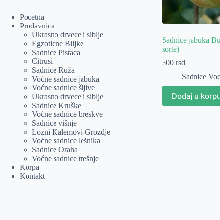
Pocetna
Prodavnica
Ukrasno drvece i siblje
Sadnice jabuka Bu
Egzoticne Biljke
sorte)
Sadnice Pistaca
Citrusi
300
rsd
Sadnice Ruža
Sadnice Vo
Voćne sadnice jabuka
Voćne sadnice šljive
Dodaj u korp
Ukrasno drvece i siblje
Sadnice Kruške
Voćne sadnice breskve
Sadnice višnje
Lozni Kalemovi-Grozdje
Voćne sadnice lešnika
Sadnice Oraha
Voćne sadnice trešnje
Korpa
Kontakt