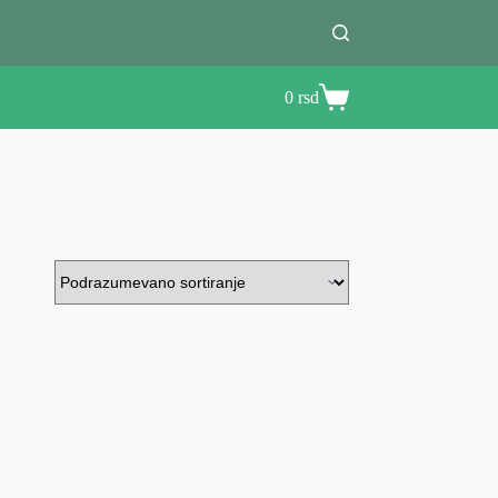
0
rsd
Shopping
cart