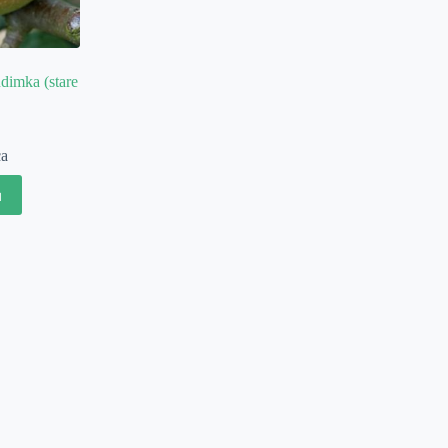
dimka (stare
ca
u